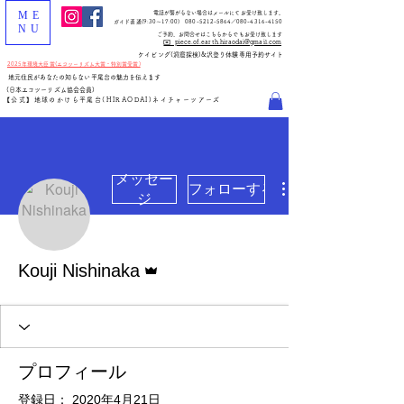
ME
電話が繋がらない場合はメールにてお受け致します。
ガイド直通(
9:30～17:00
)
080-5212-5864
／080-4316-4150
NU
​ご予約、お問合せはこちらからでもお受け致します
✉️ piece.of.earth.hiraodai@gmail.com
​ケイビング(洞窟探検)&沢登り体験専用予約サイト
2025年環境大臣賞(エコツーリズム大賞・特別賞受賞)
地元住民があなたの知らない平尾台の魅力を伝えます
(日本エコツーリズム協会会員)
【公式】地球のかけら平尾台(HIRAODAI)ネイチャーツアーズ
メッセー
フォローする
ジ
管理者
Kouji Nishinaka
プロフィール
登録日： 2020年4月21日