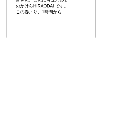
皆さん、こんにちは♪ 地球
のかけらHIRAODAI です。
この春より、1時間からご
案内するお試しのお散歩ガ
イドツアーをご用意致しま
した。 ↓こんな感じ。 ガイ
ドをつけて歩くツアーって
どんなものなの？まずは、
143
0
ちょっとだけ参加してみた
い、また、歩いてみたい！
そんな方向けの、お...
​秋吉台と並ぶ日本有数の国定公園「平尾台」で自然と繋がる喜びを！
地球のかけらHIRAODAI(平尾台)ネイチャーツアーズ
2025環境大臣賞(エコツーリズム特別賞受賞)
「Leave No Trace」の公式団体パートナー
パタゴニアプロセールス個人アスリート
ホーム
SHOP
公式HPオンライン予約
ガイド
リンク
お問合せ
FAQ(よくあるご質問)
​加入保険に関しまして
ケイビング(洞窟探検)、シャワークライミング専用予約サイト
団体・企業様向けのプログラムプラン準備中