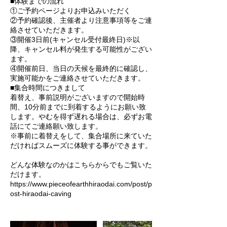
■体験までの流れ
①ご予約ページよりお申込みいただく
②予約確認後、主催者より注意事項等をご連
絡させていただきます。
③開催3日前(キャンセル受付最終日)※以
降、キャンセル料が発生する可能性がござい
ます。
④開催前日、当日の天候を最終的に確認し、
実施可能かをご連絡させていただきます。
■集合時間につきまして
着替え、事前説明がございますので開始時
間、10分前までに到着するようにお願い致
します。やむを得ず遅れる場合は、必ずお電
話にてご連絡願い致します。
※事前に着替えをして、集合場所に来ていた
だければスムーズに体験する事ができます。
どんな体験なのかはこちらからでもご覧いた
だけます。
https://www.pieceofearthhiraodai.com/post/p
ost-hiraodai-caving