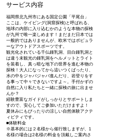
サービス内容
福岡県北九州市にある国定公園「平尾台」
ここは、ケイビング(洞窟探検)と呼ばれる、
地球の内部に入り込むかのような本物の探検
が九州で唯一楽しめます！まだまだ日本では
一般的ではありませんが、欧米ではポピュラ
ーなアウトドアスポーツです。
観光化されている千仏鍾乳洞、目白鍾乳洞と
は違う未観光の鍾乳洞をヘルメットとライト
を装着し、真っ暗な地下の世界を進む本物の
探検！大人になってから這いつくばったり、
水の中をジャバジャバ進んだり、岩登りをす
る事って中々できないですよ～。手付かずの
自然に入り私たちと一緒に探検の旅に出ませ
んか？
経験豊富なガイドがしっかりとサポートしま
すので、安心してご参加いただけますよ！
夏休みにもぴったりの涼しい自然体験アクテ
ィビティです。
■体験料金
※基本的には２名様から催行致しますが、1
名様の場合は2名様の料金を頂戴しご案内さ