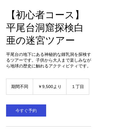
【初心者コース】
平尾台洞窟探検白
亜の迷宮ツアー
平尾台の地下にある神秘的な鍾乳洞を探検す
るツアーです。子供から大人まで楽しみなが
ら地球の歴史に触れるアクティビティです。
9,500
円
期間不同
期
￥9,500より
１丁目
よ
間
り
不
同
今すぐ予約