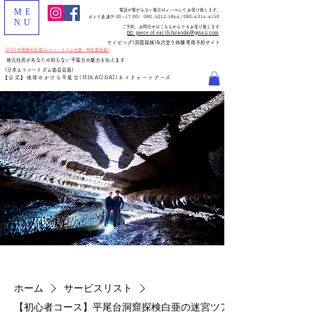
ME
電話が繋がらない場合はメールにてお受け致します。
ガイド直通(
9:30～17:00
)
080-5212-5864
／080-4316-4150
NU
​ご予約、お問合せはこちらからでもお受け致します
✉️ piece.of.earth.hiraodai@gmail.com
​ケイビング(洞窟探検)&沢登り体験専用予約サイト
2025年環境大臣賞(エコツーリズム大賞・特別賞受賞)
地元住民があなたの知らない平尾台の魅力を伝えます
(日本エコツーリズム協会会員)
【公式】地球のかけら平尾台(HIRAODAI)ネイチャーツアーズ
ホーム
サービスリスト
【初心者コース】平尾台洞窟探検白亜の迷宮ツアー