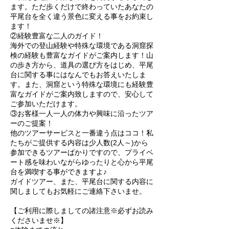
ます。ただ歩くだけで終わっていたあなたの
平尾台を全く違う景色に変える事をお約束し
ます！
②経験豊富な二人のガイド！
海外での登山経験や特殊な環境である洞窟探
検の経験も豊富なガイドがご案内します！山
の歩き方から、道具の選び方をはじめ、平尾
台に関する事にはなんでもお答えいたしま
す。また、洞窟という特殊な環境にも経験豊
富なガイドがご案内致しますので、安心して
ご参加いただけます。
③お客様一人一人の体力や興味に沿ったツア
ーのご提案！
他のツアーサービスと一番違う点はココ！私
たちがご提供する内容は少人数(2人～)から
参加できるツアーばかりですので、プライベ
ート感を味わいながらゆったりと心から平尾
台を満喫する事ができますよ♪
ガイドツアー、また、平尾台に関する内容に
関しましてもお気軽にご連絡下さいませ。
【ご利用に際しましての諸注意※必ずお読み
くださいませ※】