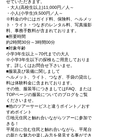
せていただきます。
・大人(高校生以上)11,000円／人～
・小人(小学生)9,500円／人～
※料金の中にはガイド料、保険料、ヘルメッ
ト・ライト・つなぎのレンタル料、写真撮影
料、事務手数料が含まれております。
■所要時間
約2時間30分～3時間00分
■対象年齢
小学3年生以上～70代までの大人
※小学3年生以下の探検もご用意しておりま
す。詳しくはお問合せ下さいませ。
■服装及び装備に関しまして
ヘルメット、ライト、つなぎ、手袋の貸出し
料は体験料金に含まれております。
その他、服装等につきましてはFAQ、または
TOPページの服装についてのブログをご覧
くださいませ。
■他のツアーサービスと違うポイント／おす
すめポイント
①地元住民と触れ合いながらツアーに参加で
きる！
平尾台に住む住民と触れ合いながら、平尾台
の新たな魅力や楽しみ方を発見する事ができ