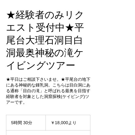
★経験者のみリク
エスト受付中★平
尾台大理石洞目白
洞最奥神秘の滝ケ
イビングツアー
★平日はご相談下さいませ。★平尾台の地下
にある神秘的な鍾乳洞。こちらは目白洞にあ
る通称「目白の滝」と呼ばれる最奥を目指す
経験者を対象とした洞窟探検(ケイビング)ツ
アーです。
18,000
円
5時間 30分
5
￥18,000より
よ
時
り
間