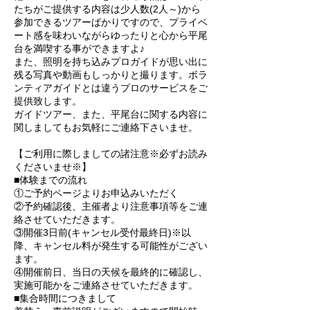
たちがご提供する内容は少人数(2人～)から
参加できるツアーばかりですので、プライベ
ート感を味わいながらゆったりと心から平尾
台を満喫する事ができますよ♪
また、照明を持ち込みプロガイドが思い出に
残る写真や動画もしっかりと撮ります。ボラ
ンティアガイドとは違うプロのサービスをご
提供致します。
ガイドツアー、また、平尾台に関する内容に
関しましてもお気軽にご連絡下さいませ。
【ご利用に際しましての諸注意※必ずお読み
くださいませ※】
■体験までの流れ
①ご予約ページよりお申込みいただく
②予約確認後、主催者より注意事項等をご連
絡させていただきます。
③開催3日前(キャンセル受付最終日)※以
降、キャンセル料が発生する可能性がござい
ます。
④開催前日、当日の天候を最終的に確認し、
実施可能かをご連絡させていただきます。
■集合時間につきまして