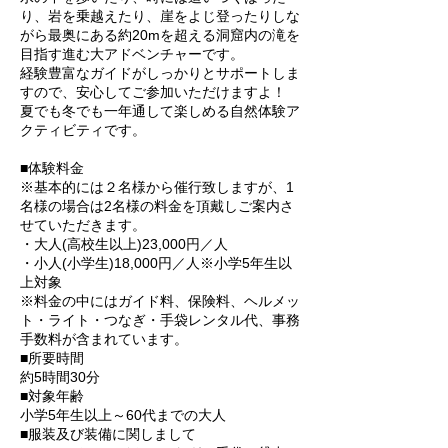
り、岩を乗越えたり、崖をよじ登ったりしな
がら最奥にある約20mを超える洞窟内の滝を
目指す進む大アドベンチャーです。
経験豊富なガイドがしっかりとサポートしま
すので、安心してご参加いただけますよ！
夏でも冬でも一年通して楽しめる自然体験ア
クティビティです。
■体験料金
※基本的には２名様から催行致しますが、1
名様の場合は2名様の料金を頂戴しご案内さ
せていただきます。
・大人(高校生以上)23,000円／人
・小人(小学生)18,000円／人※小学5年生以
上対象
※料金の中にはガイド料、保険料、ヘルメッ
ト・ライト・つなぎ・手袋レンタル代、事務
手数料が含まれています。
■所要時間
約5時間30分
■対象年齢
小学5年生以上～60代までの大人
■服装及び装備に関しまして