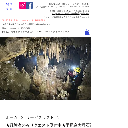
ME
電話が繋がらない場合はメールにてお受け致します。
ガイド直通(
9:30～17:00
)
080-5212-5864
／080-4316-4150
NU
​ご予約、お問合せはこちらからでもお受け致します
✉️ piece.of.earth.hiraodai@gmail.com
​ケイビング(洞窟探検)&沢登り体験専用予約サイト
2025年環境大臣賞(エコツーリズム大賞・特別賞受賞)
地元住民があなたの知らない平尾台の魅力を伝えます
(日本エコツーリズム協会会員)
【公式】地球のかけら平尾台(HIRAODAI)ネイチャーツアーズ
ホーム
サービスリスト
★経験者のみリクエスト受付中★平尾台大理石洞目白洞最奥神秘の