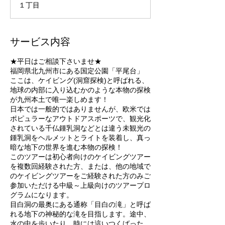
１丁目
3
0
分
サービス内容
★平日はご相談下さいませ★
福岡県北九州市にある国定公園「平尾台」
ここは、ケイビング(洞窟探検)と呼ばれる、
地球の内部に入り込むかのような本物の探検
が九州本土で唯一楽しめます！
日本では一般的ではありませんが、欧米では
ポピュラーなアウトドアスポーツで、観光化
されている千仏鍾乳洞などとは違う未観光の
鍾乳洞をヘルメットとライトを装着し、真っ
暗な地下の世界を進む本物の探検！
このツアーは初心者向けのケイビングツアー
を複数回経験された方、または、他の地域で
のケイビングツアーをご経験された方のみご
参加いただける中級～上級向けのツアープロ
グラムになります。
目白洞の最奥にある通称「目白の滝」と呼ば
れる地下の神秘的な滝を目指します。途中、
水の中を歩いたり、時には這いつくばった