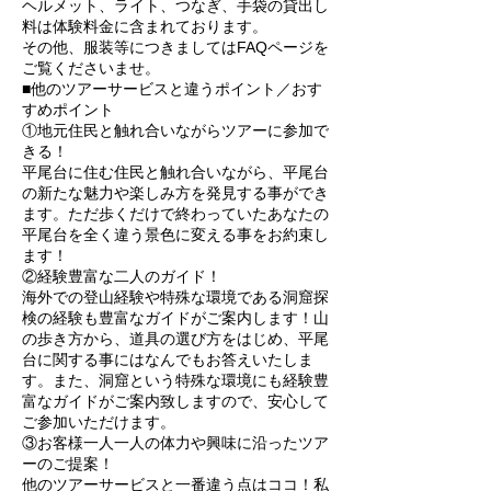
ヘルメット、ライト、つなぎ、手袋の貸出し
料は体験料金に含まれております。
その他、服装等につきましてはFAQページを
ご覧くださいませ。
■他のツアーサービスと違うポイント／おす
すめポイント
①地元住民と触れ合いながらツアーに参加で
きる！
平尾台に住む住民と触れ合いながら、平尾台
の新たな魅力や楽しみ方を発見する事ができ
ます。ただ歩くだけで終わっていたあなたの
平尾台を全く違う景色に変える事をお約束し
ます！
②経験豊富な二人のガイド！
海外での登山経験や特殊な環境である洞窟探
検の経験も豊富なガイドがご案内します！山
の歩き方から、道具の選び方をはじめ、平尾
台に関する事にはなんでもお答えいたしま
す。また、洞窟という特殊な環境にも経験豊
富なガイドがご案内致しますので、安心して
ご参加いただけます。
③お客様一人一人の体力や興味に沿ったツア
ーのご提案！
他のツアーサービスと一番違う点はココ！私