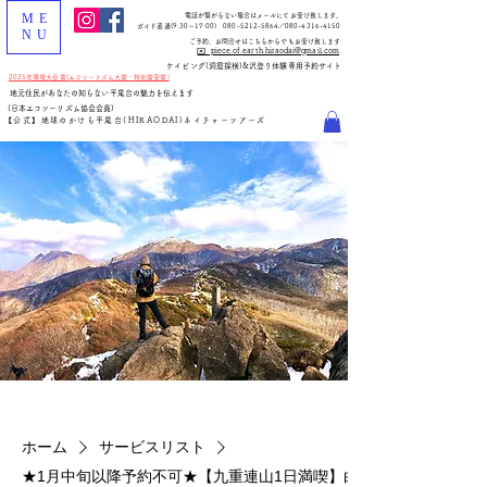
ME
電話が繋がらない場合はメールにてお受け致します。
ガイド直通(
9:30～17:00
)
080-5212-5864
／080-4316-4150
NU
​ご予約、お問合せはこちらからでもお受け致します
✉️ piece.of.earth.hiraodai@gmail.com
​ケイビング(洞窟探検)&沢登り体験専用予約サイト
2025年環境大臣賞(エコツーリズム大賞・特別賞受賞)
地元住民があなたの知らない平尾台の魅力を伝えます
(日本エコツーリズム協会会員)
【公式】地球のかけら平尾台(HIRAODAI)ネイチャーツアーズ
ホーム
サービスリスト
★1月中旬以降予約不可★【九重連山1日満喫】白銀のスノートレッ