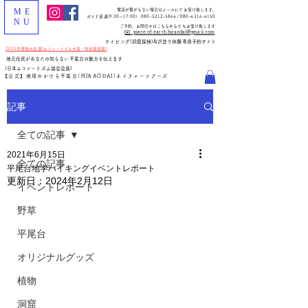
ME
電話が繋がらない場合はメールにてお受け致します。
ガイド直通(
9:30～17:00
)
080-5212-5864
／080-4316-4150
NU
​ご予約、お問合せはこちらからでもお受け致します
✉️ piece.of.earth.hiraodai@gmail.com
​ケイビング(洞窟探検)&沢登り体験専用予約サイト
2025年環境大臣賞(エコツーリズム大賞・特別賞受賞)
地元住民があなたの知らない平尾台の魅力を伝えます
(日本エコツーリズム協会会員)
【公式】地球のかけら平尾台(HIRAODAI)ネイチャーツアーズ
記事
全ての記事
2021年6月15日
全ての記事
平尾台地学ハイキングイベントレポート
更新日：
2024年2月12日
イベントレポート
野草
平尾台
オリジナルグッズ
植物
洞窟