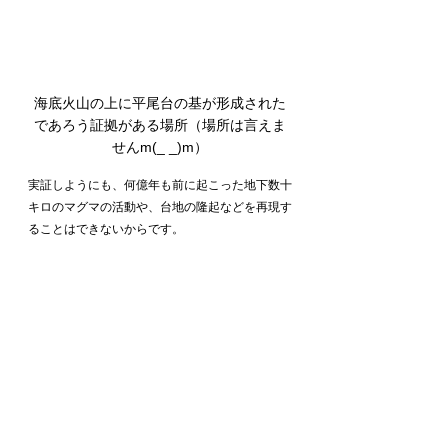
海底火山の上に平尾台の基が形成された
であろう証拠がある場所（場所は言えま
せんm(_ _)m）
実証しようにも、何億年も前に起こった地下数十
キロのマグマの活動や、台地の隆起などを再現す
ることはできないからです。