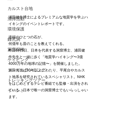
カルスト台地
浦田健作博士によるプレミアムな地質学を学ぶハ
清掃活動
イキングのイベントレポートです。
環境保護
道端のひとつの石が、
鍾乳洞
何億年も昔のことを教えてくれる。
洞窟探検
昨日6月5日、日本を代表する洞窟博士、浦田健
作先生と一緒に歩く「地質学ハイキング〜3億
ケイビング
4000万年の地球の記憶〜」を開催しました。
トレイルランニング
浦田先生は30年以上にわたり、平尾台やカルス
ト地系を研究されているスペシャリスト。NHK
トレッキングツアー
をはじめとするテレビ番組でも監修・出演をされ
イベント
ている、日本で唯一の洞窟博士でもいらっしゃい
ます。