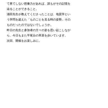
て果てしない想像力があれば、誰もがその記憶を
辿ることができること。
浦田先生が教えてくださったことは、地質学とい
う学問を超えた「ものごとを見る時の姿勢」その
ものだったのではないでしょうか。
昨日の先生と参加者の方々の姿を思い起こしなが
ら、今日もまた平尾台の草原を歩いています。
次回、開催をお楽しみに。
＃平尾台　＃カルスト台地　＃地質学　＃平尾台
の歴史　＃浦田健作先生　
平尾台
カルスト台地
登山
洞窟