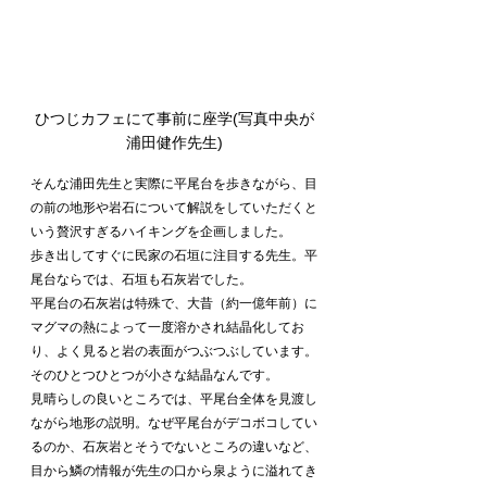
ひつじカフェにて事前に座学(写真中央が
浦田健作先生)
そんな浦田先生と実際に平尾台を歩きながら、目
の前の地形や岩石について解説をしていただくと
いう贅沢すぎるハイキングを企画しました。
歩き出してすぐに民家の石垣に注目する先生。平
尾台ならでは、石垣も石灰岩でした。
平尾台の石灰岩は特殊で、大昔（約一億年前）に
マグマの熱によって一度溶かされ結晶化してお
り、よく見ると岩の表面がつぶつぶしています。
そのひとつひとつが小さな結晶なんです。
見晴らしの良いところでは、平尾台全体を見渡し
ながら地形の説明。なぜ平尾台がデコボコしてい
るのか、石灰岩とそうでないところの違いなど、
目から鱗の情報が先生の口から泉ように溢れてき